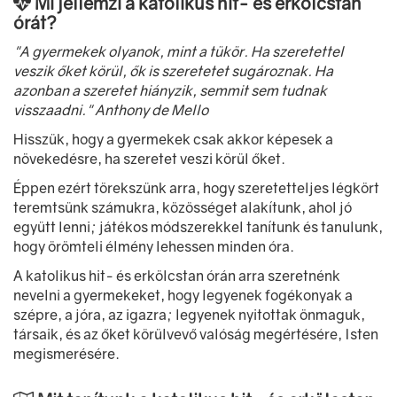
Mi jellemzi a katolikus hit- és erkölcstan
órát?
"A gyermekek olyanok, mint a tükör. Ha szeretettel
veszik őket körül, ők is szeretetet sugároznak. Ha
azonban a szeretet hiányzik, semmit sem tudnak
visszaadni." Anthony de Mello
Hisszük, hogy a gyermekek csak akkor képesek a
növekedésre, ha szeretet veszi körül őket.
Éppen ezért törekszünk arra, hogy szeretetteljes légkört
teremtsünk számukra, közösséget alakítunk, ahol jó
együtt lenni; játékos módszerekkel tanítunk és tanulunk,
hogy örömteli élmény lehessen minden óra.
A katolikus hit- és erkölcstan órán arra szeretnénk
nevelni a gyermekeket, hogy legyenek fogékonyak a
szépre, a jóra, az igazra; legyenek nyitottak önmaguk,
társaik, és az őket körülvevő valóság megértésére, Isten
megismerésére.