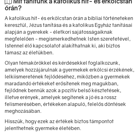
Mit tanítunk a katolikus hit- és erkölcstan
órán?
A katolikus hit- és erkölcstan órán a bibliai történeteken
keresztül, Jézus tanítása és a katolikus Egyház tanításai
alapján a gyerekek - életkori sajátosságaiknak
megfelelően - megismerkedhetnek Isten szeretetével,
Istennel élő kapcsolatot alakíthatnak ki, aki biztos
támasz az életükben.
Olyan témakörökkel és kérdésekkel foglalkozunk,
amelyek hozzájárulnak a gyermekek erkölcsi érzékének,
lelkiismeretének fejlődéséhez, miközben a gyermekek
maradandó értékeket erősítenek meg magukban,
fejlődnek bennük azok a pozitív belső késztetések,
illetve erények, amelyek segítenek a jó és a rossz
felismerésében, értékeken alapuló, felelős döntések
meghozásában.
Hisszük, hogy ezek az értékek biztos támpontot
jelenthetnek gyermeke életében.